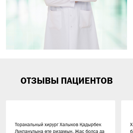
ОТЗЫВЫ ПАЦИЕНТОВ
Торакальный хирург Халыков Қадырбек
Х
Лұқпанұлына өте ризамын. Жас болса да
б