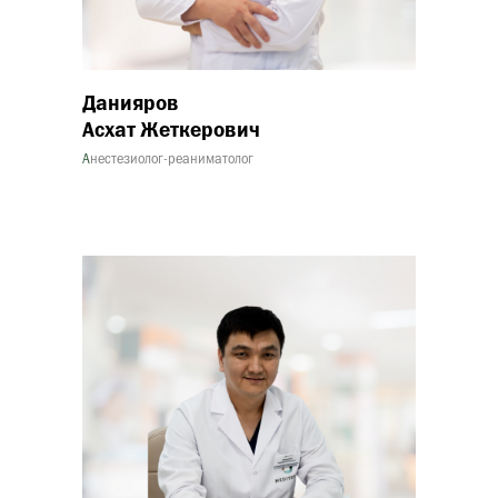
Данияров
Асхат Жеткерович
А
нестезиолог-реаниматолог