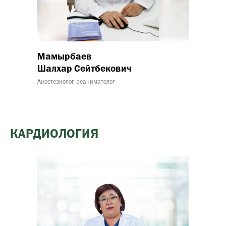
Мамырбаев
Шалхар Сейтбекович
А
нестезиолог-реаниматолог
КАРДИОЛОГИЯ