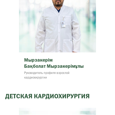
Мырзакерім
Бақболат Мырзакерімұлы
Руководитель профиля взрослой
кардиохирургии
ДЕТСКАЯ КАРДИОХИРУРГИЯ