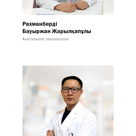
Рахманберді
Бауыржан Жарылқапұлы
А
нестезиолог-реаниматолог