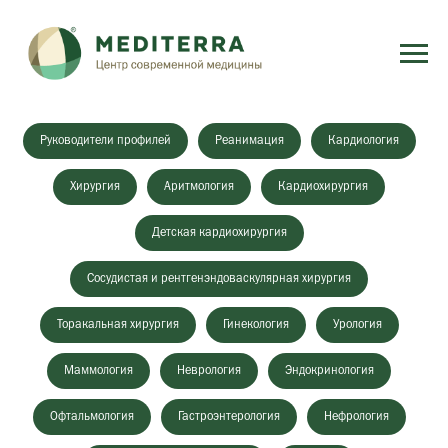
Руководители профилей
Реанимация
Кардиология
Хирургия
Аритмология
Кардиохирургия
Детская кардиохирургия
Сосудистая и рентгенэндоваскулярная хирургия
Торакальная хирургия
Гинекология
Урология
Маммология
Неврология
Эндокринология
Офтальмология
Гастроэнтерология
Нефрология