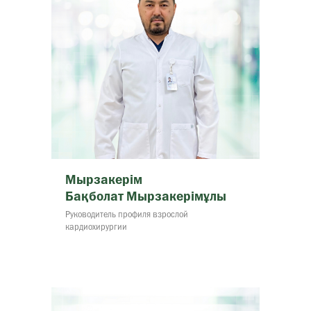
Мырзакерім
Бақболат Мырзакерімұлы
Руководитель профиля взрослой
кардиохирургии