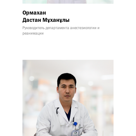
Ормахан
Дастан Мұханұлы
Руководитель департамента анестезиологии и
реанимации